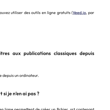
ouvez utiliser des outils en ligne gratuits (
Veed.io
, par
itres aux publications classiques depuis
e depuis un ordinateur.
si je n’en ai pas ?
n ligne permettent de créer un fichier .srt contenant