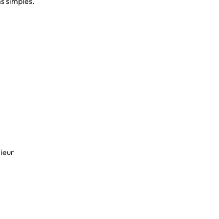
ns simples.
ieur