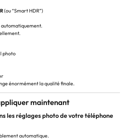
R
 (ou “Smart HDR”)
ivé automatiquement.
uellement.
il photo
er
ange énormément la qualité finale.
 appliquer maintenant
ns les réglages photo de votre téléphone
obablement automatique.