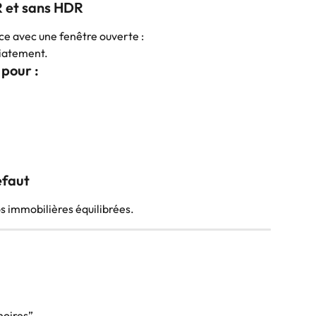
R et sans HDR
e avec une fenêtre ouverte :
diatement.
 pour :
éfaut
os immobilières équilibrées.
noires”