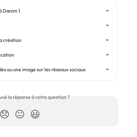
à Danim 1
a création
ication
éo ou une image sur les réseaux sociaux
uvé la réponse à votre question ?
😞
😐
😃