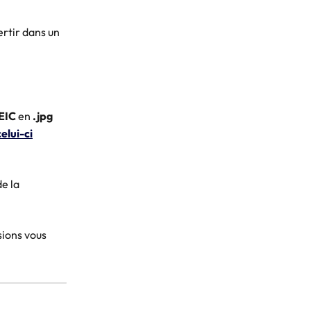
rtir dans un 
EIC
 en 
.jpg
celui-ci
e la 
sions vous 