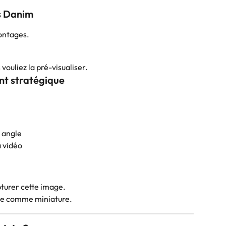
ns Danim
montages.
ouliez la pré-visualiser.
ant stratégique
 angle
a vidéo
turer cette image.
ée comme miniature.