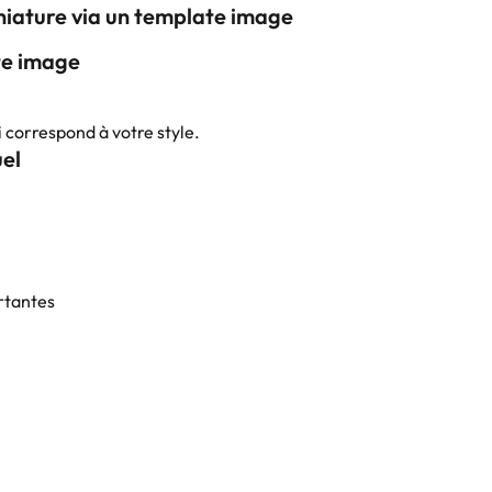
niature via un template image
te image
i correspond à votre style.
uel
rtantes