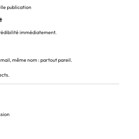
lle publication
t
crédibilité immédiatement.
il, même nom : partout pareil.
ects.
ssion