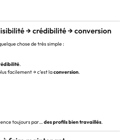
isibilité → crédibilité → conversion
quelque chose de très simple :
rédibilité
.
us facilement → c’est la 
conversion
.
mence toujours par… 
des profils bien travaillés
.