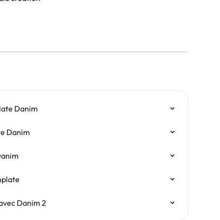
late Danim
te Danim
 Danim
mplate
o avec Danim 2