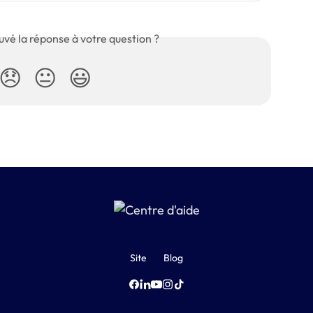
uvé la réponse à votre question ?
😞
😐
😃
Site
Blog