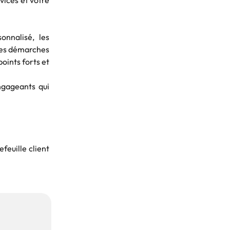
vices et votre
nnalisé, les
 des démarches
oints forts et
ngageants qui
feuille client