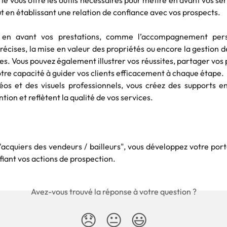
ie vous offre les outils nécessaires pour mettre en avant vos ser
ut en établissant une relation de confiance avec vos prospects.
 en avant vos prestations, comme l’accompagnement perso
récises, la mise en valeur des propriétés ou encore la gestion
es. Vous pouvez également illustrer vos réussites, partager vos p
re capacité à guider vos clients efficacement à chaque étape.
éos et des visuels professionnels, vous créez des supports e
ntion et reflètent la qualité de vos services.
"J'acquiers des vendeurs / bailleurs", vous développez votre porte
ifiant vos actions de prospection.
Avez-vous trouvé la réponse à votre question ?
😞
😐
😃