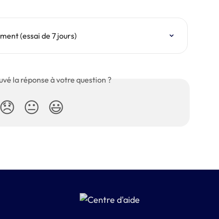
ent (essai de 7 jours)
uvé la réponse à votre question ?
😞
😐
😃