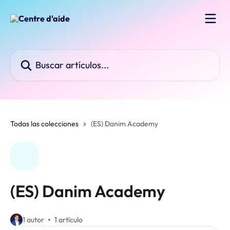
Ir al contenido principal
Buscar artículos...
Todas las colecciones
(ES) Danim Academy
(ES) Danim Academy
1 autor
1 artículo